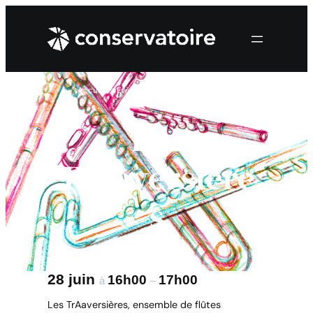
Accueil
→
Évènements
→
Les TrAaversières
Les
TrAaversière
s
28 juin
16h00
17h00
à
–
Les TrAaversières, ensemble de flûtes