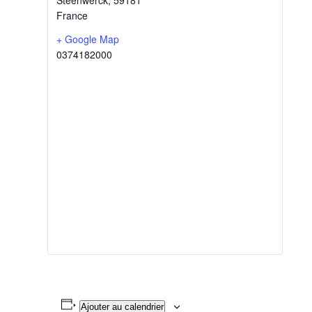
Steenwerck
,
59181
France
+ Google Map
0374182000
Ajouter au calendrier