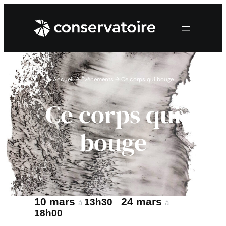
Accueil
→
Évènements
→
Ce corps qui bouge
Ce corps qui
bouge
10 mars
24 mars
13h30
à
–
à
18h00